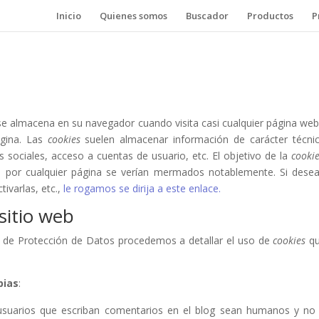
Inicio
Quienes somos
Buscador
Productos
P
e almacena en su navegador cuando visita casi cualquier página web.
ágina. Las
cookies
suelen almacenar información de carácter técnico
s sociales, acceso a cuentas de usuario, etc. El objetivo de la
cooki
os por cualquier página se verían mermados notablemente. Si dese
ivarlas, etc.,
le rogamos se dirija a este enlace.
sitio web
la de Protección de Datos procedemos a detallar el uso de
cookies
qu
pias
:
 usuarios que escriban comentarios en el blog sean humanos y no